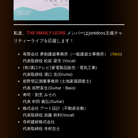
私達、
THE MANLY LIONS
メンバーはJonidoss主催チャ
リティーライブを応援します！
有限会社 夢創建築事務所（一級建築士事務所）（
Web
)
代表取締役 松延 梁市 (Vocal)
(有)溝口テレビ(家電製品販売・電気工事)
代表取締役 溝口 克(Drums)
前野登記測量事務所 (土地家屋調査士)
代表 前野富生(Guitar・Bass)
寿司・割烹 みその
代表 村田 義弘(Guitar)
株式会社 アート設計（不動産全般）
代表取締役 加藤 和利(Vocal)
寺村建材株式会社
代表取締役 寺村忠士