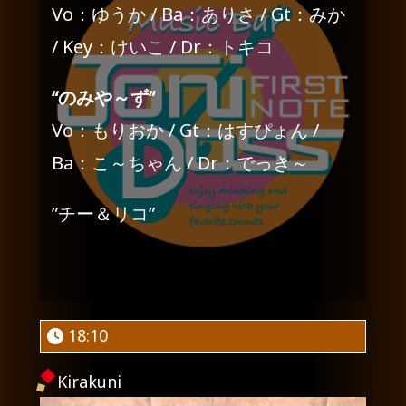
Vo：ゆうか / Ba：ありさ / Gt：みか
/ Key：けいこ / Dr：トキコ
“のみや～ず”
Vo：もりおか / Gt：はすぴょん /
Ba：こ～ちゃん / Dr：でっき～
”チー＆リコ”
18:10
Kirakuni