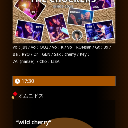
Vo：JIN / Vo：OQ2 / Vo：K / Vo：RONsan / Gt：39 /
Ba：RYO / Dr：GEN / Sax：cherry / Key：
7A（nanae）/ Cho：LISA
17:30
オムニドス
“wild cherry”