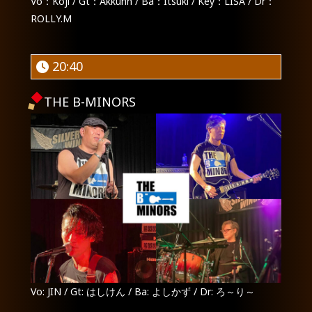
Vo：Koji / Gt：Akkunn / Ba：Itsuki / Key：LISA / Dr：
ROLLY.M
20:40
THE B-MINORS
Vo: JIN / Gt: はしけん / Ba: よしかず / Dr: ろ～り～