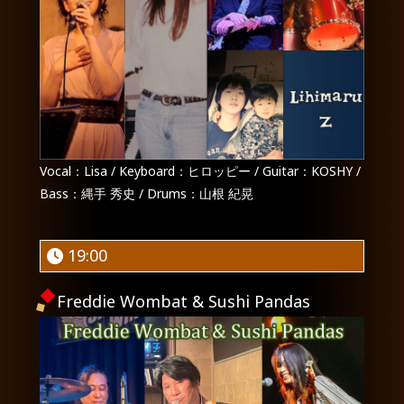
Vocal：Lisa / Keyboard：ヒロッピー / Guitar：KOSHY /
Bass：縄手 秀史 / Drums：山根 紀晃
19:00
Freddie Wombat & Sushi Pandas