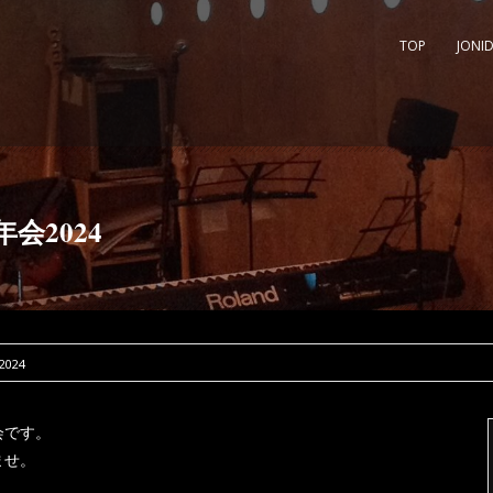
TOP
JONI
年会2024
024
会です。
ませ。